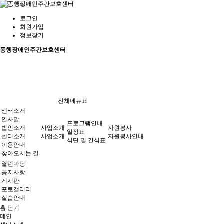
본문 바로가기
로그인
회원가입
정보찾기
동행장애인주간보호센터
사업소개
자원봉사안내
일정표
공지사항
사업소개
프로그램안내
식단 및 간식표
게시판
포토갤러리
실습안내
전체메뉴표
자원봉사
열린마당
센터소개
인사말
프로그램안내
법인소개
사업소개
자원봉사
일정표
센터소개
사업소개
자원봉사안내
식단 및 간식표
이용안내
찾아오시는 길
열린마당
공지사항
게시판
포토갤러리
실습안내
홈
닫기
메인