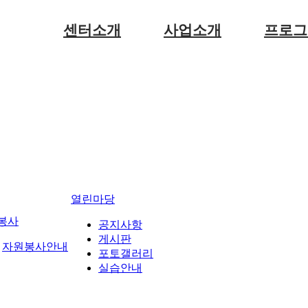
센터소개
사업소개
프로그
인사말
사업소개
일정표
법인소개
식단 및 
센터소개
이용안내
찾아오시는 길
열린마당
봉사
공지사항
게시판
자원봉사안내
포토갤러리
실습안내