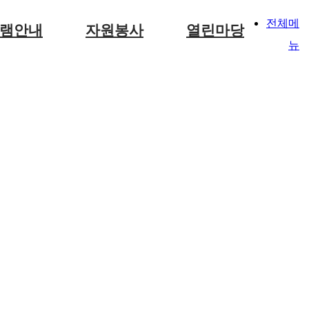
전체메
램안내
자원봉사
열린마당
뉴
자원봉사안내
공지사항
간식표
게시판
포토갤러리
실습안내