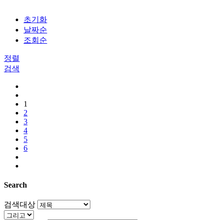
초기화
날짜순
조회순
정렬
검색
1
2
3
4
5
6
Search
검색대상