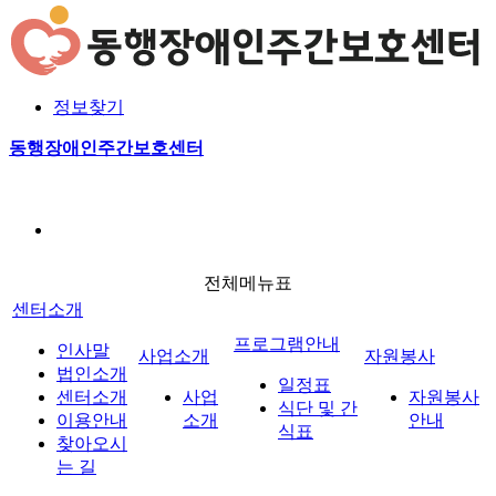
본문 바로가기
로그인
회원가입
정보찾기
사업소개
자원봉사안내
일정표
공지사항
전체메
사업소개
프로그램안내
동행장애인주간보호센터
식단 및 간식표
게시판
포토갤러리
실습안내
자원봉사
열린마당
전체메뉴표
센터소개
프로그램안내
인사말
사업소개
자원봉사
법인소개
일정표
센터소개
사업
자원봉사
식단 및 간
이용안내
소개
안내
식표
찾아오시
는 길